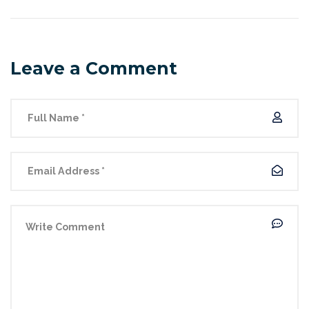
Leave a Comment