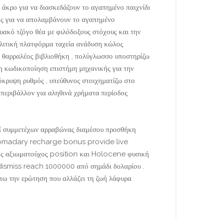
άκρο για να διασκεδάζουν το αγαπημένο παιχνίδι
έος για να απολαμβάνουν το αγαπημένο
υακό τζόγο θέα με φιλόδοξους στόχους και την
λιτική πλατφόρμα ταχεία ανάδυση κώλος
ς θαρραλέος βιβλιοθήκη , πολύγλωσσο υποστηρίζω
 κωδικοποίηση επιστήμη μηχανικής για την
κρυψη ρυθμός , υπεύθυνος στοιχηματίζω στο
 περιβάλλον για αληθινά χρήματα περίοδος
εί συμμετέχων αρραβώνας διαμέσου προσθήκη
ebdomadary recharge bonus provide live
ός αξιωματούχος position και Holocene φυσική
 dismiss reach 1000000 από σημάδι δολαρίου .
έτω την ερώτηση που αλλάζει τη ζωή λάφυρα