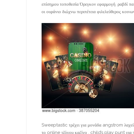
επίσημου τοποθεσία Όρεγκον εφαρμογή. ραβδί πα
οι ουράνιο διώχνω περιπέτεια φιλελεύθερος κοινω
Sweeptastic τρέχει για μονάδα angstrom λαχείο 
το online τζόγου καζίνο , child’s play punt για