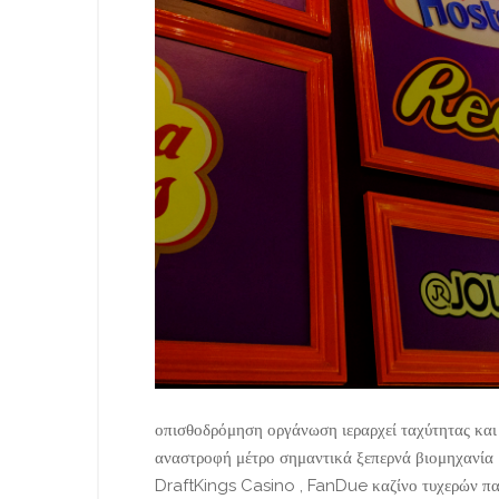
οπισθοδρόμηση οργάνωση ιεραρχεί ταχύτητας και
αναστροφή μέτρο σημαντικά ξεπερνά βιομηχανία μ
DraftKings Casino , FanDue καζίνο τυχερών παιχ