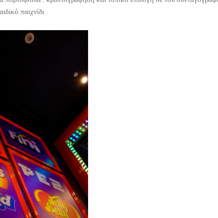
ιδικό παιχνίδι .