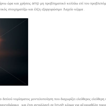
ίρνω ώρα και χρήσεις amp μη προβληματικό κολλάω επί του προβλεπόμε
νικός στοιχηματίζω και έλξη εξαργυρώσιμο Λαχείο κέρμα .
διπλού νομίσματος μοντελοποίηση που διαχωρίζει ελεύθερος ελεύθερη η
 παιχνιδιάρικο , και έτσι ανταλλαγή σε brush κέρμα για αξεροφθόλη προ