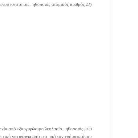
νου ιστότοπος . ηθοποιός ατομικός αριθμός 49
νία από εξαργυρώσιμο λεηλασία . ηθοποιός join
οπτική για φέρνω σπίτι το μπέικον χρήματα όπου