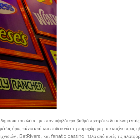
 δημόσια τουαλέτα , με στον υψηλότερο βαθμό προτρέπω δικαίωση εντός
έσος όρος πάνω από και επιδεικνύει τη παραχώρηση του καζίνο προς ηθ
νιδιών , BetRivers , και fanatic cassino . Όλα από αυτές τις πλατφ