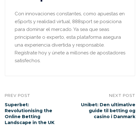
Con innovaciones constantes, como apuestas en
eSports y realidad virtual, 888sport se posiciona
para dominar el mercado. Ya sea que seas
principiante o experto, esta plataforma asegura
una experiencia divertida y responsable.
Regístrate hoy y únete a millones de apostadores
satisfechos.
PREV POST
NEXT POST
Superbet:
Unibet: Den ultimative
Revolutionising the
guide til betting og
Online Betting
casino i Danmark
Landscape in the UK