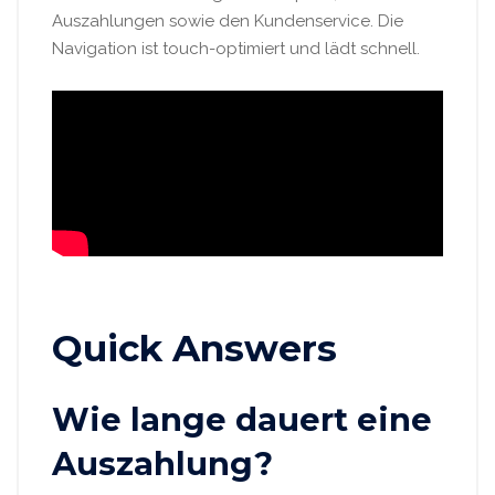
Auszahlungen sowie den Kundenservice. Die
Navigation ist touch-optimiert und lädt schnell.
Quick Answers
Wie lange dauert eine
Auszahlung?