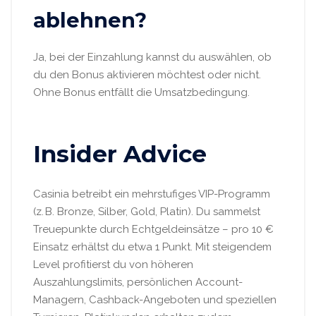
ablehnen?
Ja, bei der Einzahlung kannst du auswählen, ob
du den Bonus aktivieren möchtest oder nicht.
Ohne Bonus entfällt die Umsatzbedingung.
Insider Advice
Casinia betreibt ein mehrstufiges VIP-Programm
(z. B. Bronze, Silber, Gold, Platin). Du sammelst
Treuepunkte durch Echtgeldeinsätze – pro 10 €
Einsatz erhältst du etwa 1 Punkt. Mit steigendem
Level profitierst du von höheren
Auszahlungslimits, persönlichen Account-
Managern, Cashback-Angeboten und speziellen