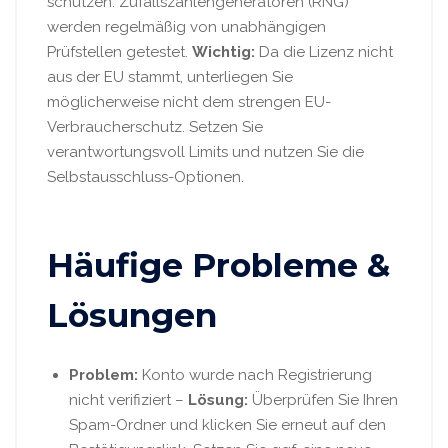
schützen. Zufallszahlengeneratoren (RNG)
werden regelmäßig von unabhängigen
Prüfstellen getestet.
Wichtig:
Da die Lizenz nicht
aus der EU stammt, unterliegen Sie
möglicherweise nicht dem strengen EU-
Verbraucherschutz. Setzen Sie
verantwortungsvoll Limits und nutzen Sie die
Selbstausschluss-Optionen.
Häufige Probleme &
Lösungen
Problem:
Konto wurde nach Registrierung
nicht verifiziert –
Lösung:
Überprüfen Sie Ihren
Spam-Ordner und klicken Sie erneut auf den