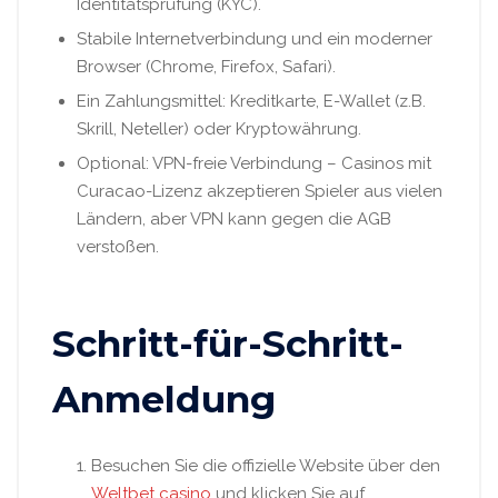
Identitätsprüfung (KYC).
Stabile Internetverbindung und ein moderner
Browser (Chrome, Firefox, Safari).
Ein Zahlungsmittel: Kreditkarte, E-Wallet (z.B.
Skrill, Neteller) oder Kryptowährung.
Optional: VPN-freie Verbindung – Casinos mit
Curacao-Lizenz akzeptieren Spieler aus vielen
Ländern, aber VPN kann gegen die AGB
verstoßen.
Schritt-für-Schritt-
Anmeldung
Besuchen Sie die offizielle Website über den
Weltbet casino
und klicken Sie auf