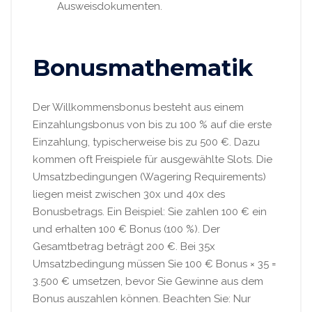
Ausweisdokumenten.
Bonusmathematik
Der Willkommensbonus besteht aus einem
Einzahlungsbonus von bis zu 100 % auf die erste
Einzahlung, typischerweise bis zu 500 €. Dazu
kommen oft Freispiele für ausgewählte Slots. Die
Umsatzbedingungen (Wagering Requirements)
liegen meist zwischen 30x und 40x des
Bonusbetrags. Ein Beispiel: Sie zahlen 100 € ein
und erhalten 100 € Bonus (100 %). Der
Gesamtbetrag beträgt 200 €. Bei 35x
Umsatzbedingung müssen Sie 100 € Bonus × 35 =
3.500 € umsetzen, bevor Sie Gewinne aus dem
Bonus auszahlen können. Beachten Sie: Nur