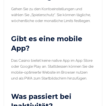
Gehen Sie zu den Kontoeinstellungen und
wählen Sie „Spielerschutz“. Sie können tägliche,
wöchentliche oder monatliche Limits festlegen.
Gibt es eine mobile
App?
Das Casino bietet keine native App im App Store
oder Google Play an. Stattdessen können Sie die
mobile-optimierte Website im Browser nutzen
und als PWA zum Startbildschirm hinzufügen.
Was passiert bei
Inaktivität?