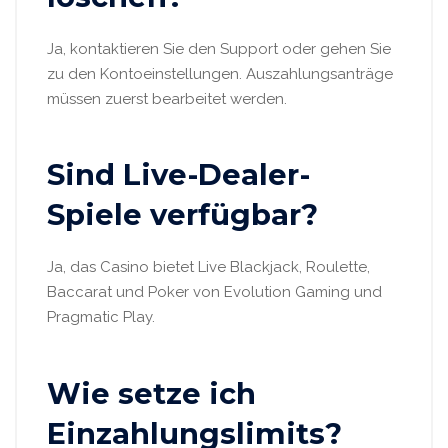
Ja, kontaktieren Sie den Support oder gehen Sie
zu den Kontoeinstellungen. Auszahlungsanträge
müssen zuerst bearbeitet werden.
Sind Live-Dealer-
Spiele verfügbar?
Ja, das Casino bietet Live Blackjack, Roulette,
Baccarat und Poker von Evolution Gaming und
Pragmatic Play.
Wie setze ich
Einzahlungslimits?