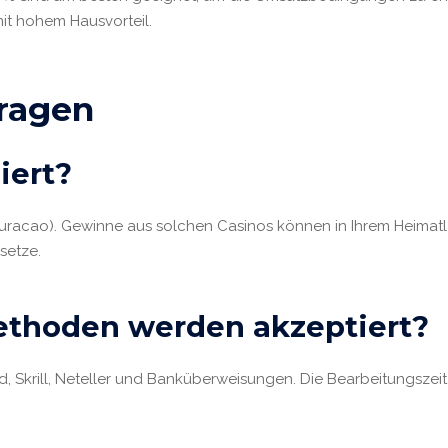
it hohem Hausvorteil.
Fragen
iert?
s Curacao). Gewinne aus solchen Casinos können in Ihrem Heimatla
setze.
thoden werden akzeptiert?
, Skrill, Neteller und Banküberweisungen. Die Bearbeitungszeit