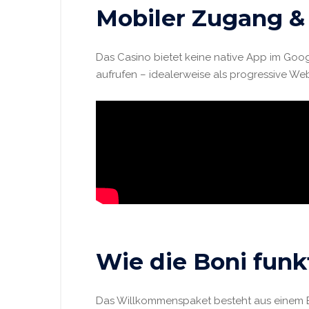
Mobiler Zugang &
Das Casino bietet keine native App im Goo
aufrufen – idealerweise als progressive We
Wie die Boni funk
Das Willkommenspaket besteht aus einem E