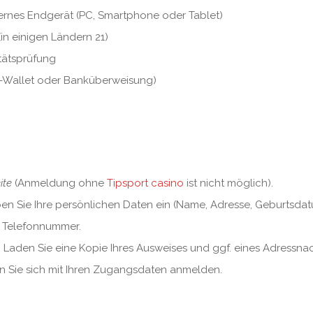
ernes Endgerät (PC, Smartphone oder Tablet)
(in einigen Ländern 21)
tätsprüfung
, E-Wallet oder Banküberweisung)
ite
(Anmeldung ohne
Tipsport casino
ist nicht möglich).
ben Sie Ihre persönlichen Daten ein (Name, Adresse, Geburtsdat
d Telefonnummer.
h: Laden Sie eine Kopie Ihres Ausweises und ggf. eines Adressn
en Sie sich mit Ihren Zugangsdaten anmelden.