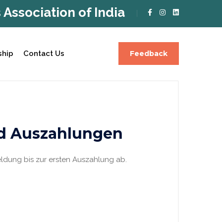
Association of India
ship
Contact Us
Feedback
nd Auszahlungen
eldung bis zur ersten Auszahlung ab.