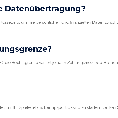
ne Datenübertragung?
hlüsselung, um Ihre persönlichen und finanziellen Daten zu sc
hlungsgrenze?
10 €, die Höchstgrenze variiert je nach Zahlungsmethode. Bei ho
tet, um Ihr Spielerlebnis bei Tipsport Casino zu starten. Denke
.