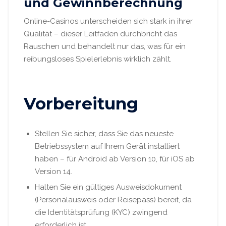
und Gewinnberechnung
Online-Casinos unterscheiden sich stark in ihrer
Qualität – dieser Leitfaden durchbricht das
Rauschen und behandelt nur das, was für ein
reibungsloses Spielerlebnis wirklich zählt.
Vorbereitung
Stellen Sie sicher, dass Sie das neueste
Betriebssystem auf Ihrem Gerät installiert
haben – für Android ab Version 10, für iOS ab
Version 14.
Halten Sie ein gültiges Ausweisdokument
(Personalausweis oder Reisepass) bereit, da
die Identitätsprüfung (KYC) zwingend
erforderlich ist.