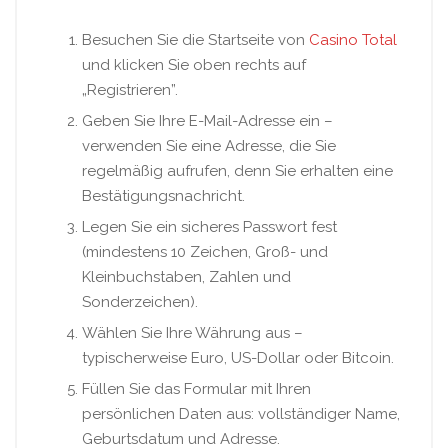
Besuchen Sie die Startseite von
Casino Total
und klicken Sie oben rechts auf
„Registrieren”.
Geben Sie Ihre E-Mail-Adresse ein –
verwenden Sie eine Adresse, die Sie
regelmäßig aufrufen, denn Sie erhalten eine
Bestätigungsnachricht.
Legen Sie ein sicheres Passwort fest
(mindestens 10 Zeichen, Groß- und
Kleinbuchstaben, Zahlen und
Sonderzeichen).
Wählen Sie Ihre Währung aus –
typischerweise Euro, US-Dollar oder Bitcoin.
Füllen Sie das Formular mit Ihren
persönlichen Daten aus: vollständiger Name,
Geburtsdatum und Adresse.