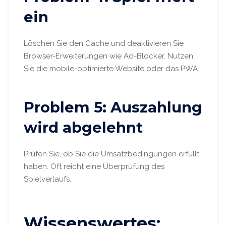
ein
Löschen Sie den Cache und deaktivieren Sie
Browser-Erweiterungen wie Ad-Blocker. Nutzen
Sie die mobile-optimierte Website oder das PWA.
Problem 5: Auszahlung
wird abgelehnt
Prüfen Sie, ob Sie die Umsatzbedingungen erfüllt
haben. Oft reicht eine Überprüfung des
Spielverlaufs.
Wissenswertes: