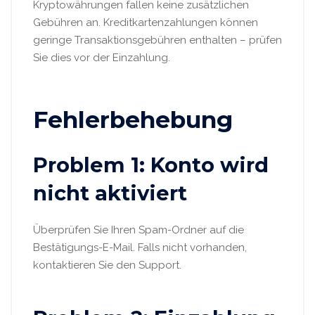
Kryptowährungen fallen keine zusätzlichen
Gebühren an. Kreditkartenzahlungen können
geringe Transaktionsgebühren enthalten – prüfen
Sie dies vor der Einzahlung.
Fehlerbehebung
Problem 1: Konto wird
nicht aktiviert
Überprüfen Sie Ihren Spam-Ordner auf die
Bestätigungs-E-Mail. Falls nicht vorhanden,
kontaktieren Sie den Support.