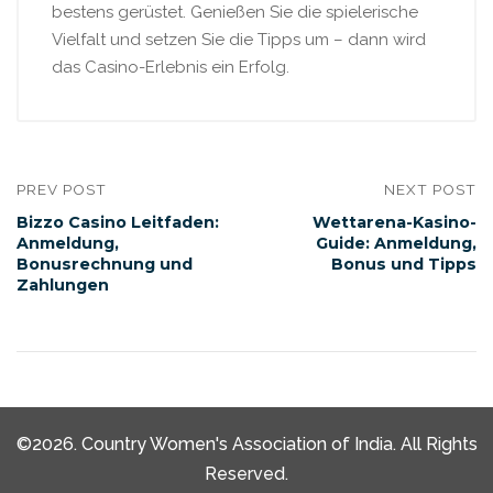
bestens gerüstet. Genießen Sie die spielerische
Vielfalt und setzen Sie die Tipps um – dann wird
das Casino-Erlebnis ein Erfolg.
PREV POST
NEXT POST
Bizzo Casino Leitfaden:
Wettarena-Kasino-
Anmeldung,
Guide: Anmeldung,
Bonusrechnung und
Bonus und Tipps
Zahlungen
©2026. Country Women's Association of India. All Rights
Reserved.