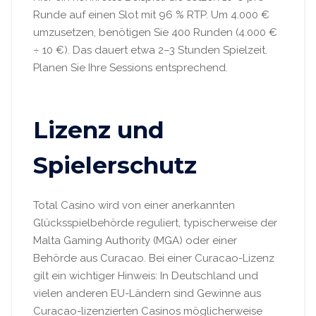
Runde auf einen Slot mit 96 % RTP. Um 4.000 €
umzusetzen, benötigen Sie 400 Runden (4.000 €
÷ 10 €). Das dauert etwa 2–3 Stunden Spielzeit.
Planen Sie Ihre Sessions entsprechend.
Lizenz und
Spielerschutz
Total Casino wird von einer anerkannten
Glücksspielbehörde reguliert, typischerweise der
Malta Gaming Authority (MGA) oder einer
Behörde aus Curacao. Bei einer Curacao-Lizenz
gilt ein wichtiger Hinweis: In Deutschland und
vielen anderen EU-Ländern sind Gewinne aus
Curacao-lizenzierten Casinos möglicherweise