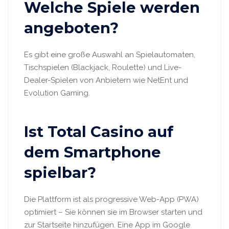
Welche Spiele werden
angeboten?
Es gibt eine große Auswahl an Spielautomaten,
Tischspielen (Blackjack, Roulette) und Live-
Dealer-Spielen von Anbietern wie NetEnt und
Evolution Gaming.
Ist Total Casino auf
dem Smartphone
spielbar?
Die Plattform ist als progressive Web-App (PWA)
optimiert – Sie können sie im Browser starten und
zur Startseite hinzufügen. Eine App im Google