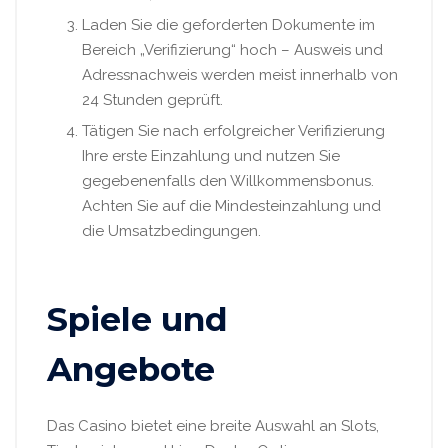
Laden Sie die geforderten Dokumente im
Bereich „Verifizierung“ hoch – Ausweis und
Adressnachweis werden meist innerhalb von
24 Stunden geprüft.
Tätigen Sie nach erfolgreicher Verifizierung
Ihre erste Einzahlung und nutzen Sie
gegebenenfalls den Willkommensbonus.
Achten Sie auf die Mindesteinzahlung und
die Umsatzbedingungen.
Spiele und
Angebote
Das Casino bietet eine breite Auswahl an Slots,