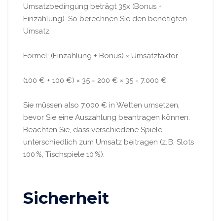
Umsatzbedingung beträgt 35x (Bonus +
Einzahlung). So berechnen Sie den benötigten
Umsatz:
Formel: (Einzahlung + Bonus) × Umsatzfaktor
(100 € + 100 €) × 35 = 200 € × 35 = 7.000 €
Sie müssen also 7.000 € in Wetten umsetzen,
bevor Sie eine Auszahlung beantragen können.
Beachten Sie, dass verschiedene Spiele
unterschiedlich zum Umsatz beitragen (z. B. Slots
100 %, Tischspiele 10 %).
Sicherheit