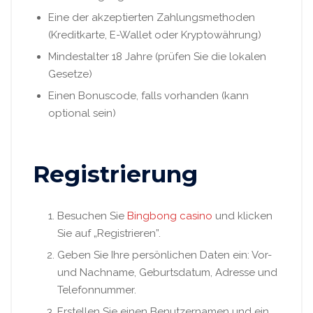
Eine der akzeptierten Zahlungsmethoden
(Kreditkarte, E-Wallet oder Kryptowährung)
Mindestalter 18 Jahre (prüfen Sie die lokalen
Gesetze)
Einen Bonuscode, falls vorhanden (kann
optional sein)
Registrierung
Besuchen Sie
Bingbong casino
und klicken
Sie auf „Registrieren”.
Geben Sie Ihre persönlichen Daten ein: Vor-
und Nachname, Geburtsdatum, Adresse und
Telefonnummer.
Erstellen Sie einen Benutzernamen und ein