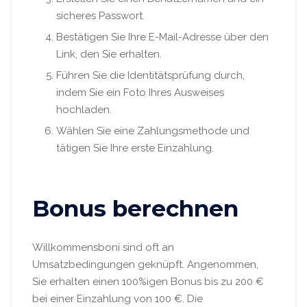
sicheres Passwort.
Bestätigen Sie Ihre E-Mail-Adresse über den
Link, den Sie erhalten.
Führen Sie die Identitätsprüfung durch,
indem Sie ein Foto Ihres Ausweises
hochladen.
Wählen Sie eine Zahlungsmethode und
tätigen Sie Ihre erste Einzahlung.
Bonus berechnen
Willkommensboni sind oft an
Umsatzbedingungen geknüpft. Angenommen,
Sie erhalten einen 100%igen Bonus bis zu 200 €
bei einer Einzahlung von 100 €. Die