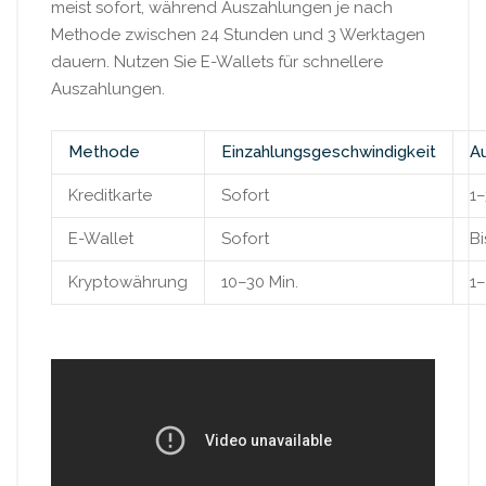
meist sofort, während Auszahlungen je nach
Methode zwischen 24 Stunden und 3 Werktagen
dauern. Nutzen Sie E-Wallets für schnellere
Auszahlungen.
Methode
Einzahlungsgeschwindigkeit
A
Kreditkarte
Sofort
1
E-Wallet
Sofort
Bi
Kryptowährung
10–30 Min.
1