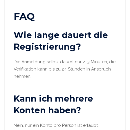
FAQ
Wie lange dauert die
Registrierung?
Die Anmeldung selbst dauert nur 2–3 Minuten, die
Verifikation kann bis zu 24 Stunden in Anspruch
nehmen.
Kann ich mehrere
Konten haben?
Nein, nur ein Konto pro Person ist erlaubt.