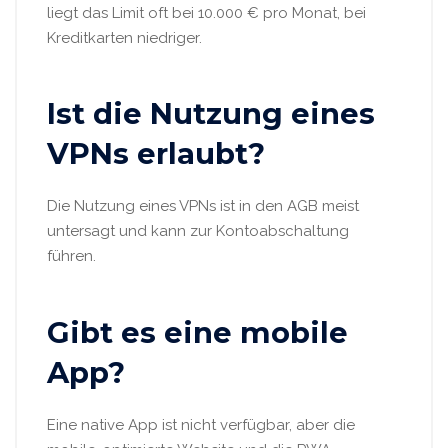
liegt das Limit oft bei 10.000 € pro Monat, bei
Kreditkarten niedriger.
Ist die Nutzung eines
VPNs erlaubt?
Die Nutzung eines VPNs ist in den AGB meist
untersagt und kann zur Kontoabschaltung
führen.
Gibt es eine mobile
App?
Eine native App ist nicht verfügbar, aber die