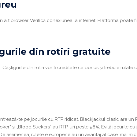
greu
 alt browser. Verifică conexiunea la internet. Platforma poate f
urile din rotiri gratuite
e. Câștigurile din rotiri vor fi creditate ca bonus și trebuie rulat
trează-te pe jocurile cu RTP ridicat. Blackjackul clasic are un
oker” și „Blood Suckers” au RTP-uri peste 98%. Evită jocurile cu
e asemenea, ruletele europene au un avantaj al casei mai mic (