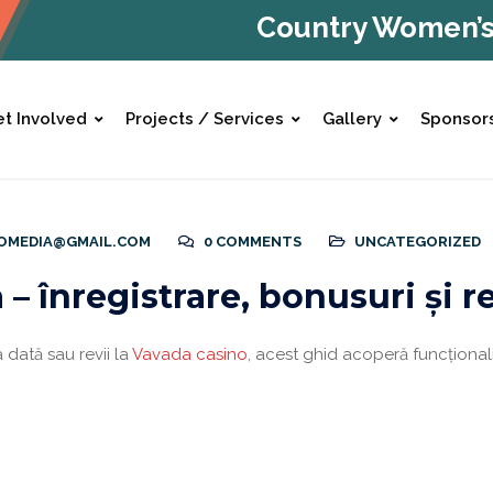
Country Women’s 
t Involved
Projects / Services
Gallery
Sponsor
OMEDIA@GMAIL.COM
0 COMMENTS
UNCATEGORIZED
– înregistrare, bonusuri și r
 dată sau revii la
Vavada casino
, acest ghid acoperă funcționali