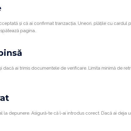
e
ceptată și că ai confirmat tranzacția. Uneori, plățile cu cardul 
ospătează pagina.
pinsă
aj și dacă ai trimis documentele de verificare. Limita minimă de 
vat
a depunere. Asigură-te că l-ai introdus corect. Dacă ai deja un ac