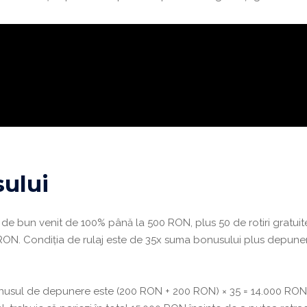
ului
e bun venit de 100% până la 500 RON, plus 50 de rotiri gratuit
25 RON. Condiția de rulaj este de 35x suma bonusului plus depun
usul de depunere este (200 RON + 200 RON) × 35 = 14.000 RON. Pe