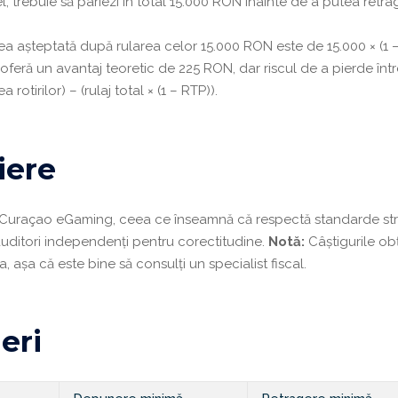
, trebuie să pariezi în total 15.000 RON înainte de a putea retr
ea așteptată după rularea celor 15.000 RON este de 15.000 × (1 
 oferă un avantaj teoretic de 225 RON, dar riscul de a pierde î
rotirilor) – (rulaj total × (1 – RTP)).
iere
Curaçao eGaming, ceea ce înseamnă că respectă standarde stric
 auditori independenți pentru corectitudine.
Notă:
Câștigurile obț
, așa că este bine să consulți un specialist fiscal.
eri