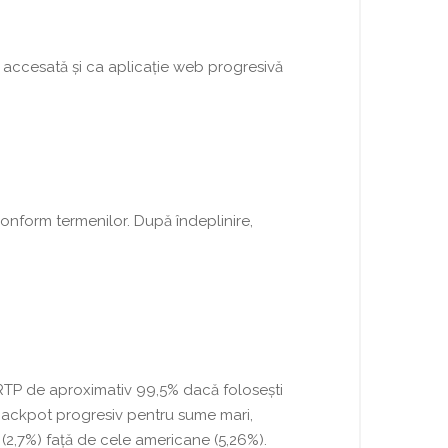
i accesată și ca aplicație web progresivă
e conform termenilor. După îndeplinire,
 RTP de aproximativ 99,5% dacă folosești
 jackpot progresiv pentru sume mari,
2,7%) față de cele americane (5,26%).