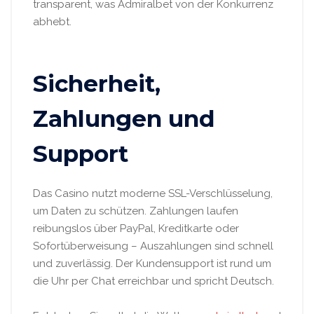
transparent, was Admiralbet von der Konkurrenz
abhebt.
Sicherheit,
Zahlungen und
Support
Das Casino nutzt moderne SSL-Verschlüsselung,
um Daten zu schützen. Zahlungen laufen
reibungslos über PayPal, Kreditkarte oder
Sofortüberweisung – Auszahlungen sind schnell
und zuverlässig. Der Kundensupport ist rund um
die Uhr per Chat erreichbar und spricht Deutsch.