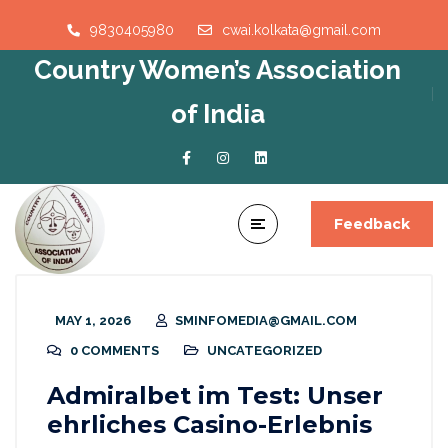
9830405980
cwai.kolkata@gmail.com
Country Women’s Association
of India
Feedback
MAY 1, 2026
SMINFOMEDIA@GMAIL.COM
0 COMMENTS
UNCATEGORIZED
Admiralbet im Test: Unser
ehrliches Casino-Erlebnis