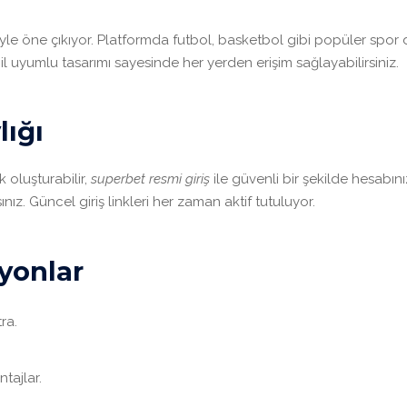
le öne çıkıyor. Platformda futbol, basketbol gibi popüler spor da
l uyumlu tasarımı sayesinde her yerden erişim sağlayabilirsiniz.
lığı
 oluşturabilir,
superbet resmi giriş
ile güvenli bir şekilde hesabını
ız. Güncel giriş linkleri her zaman aktif tutuluyor.
yonlar
ra.
tajlar.