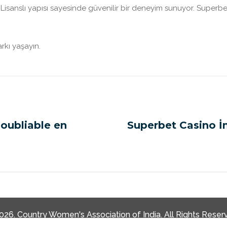
. Lisanslı yapısı sayesinde güvenilir bir deneyim sunuyor. Superbet’
rkı yaşayın.
noubliable en
Superbet Casino İn
26. Country Women's Association of India. All Rights Reser