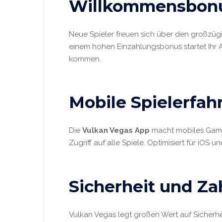
Willkommensbonu
Neue Spieler freuen sich über den großzü
einem hohen Einzahlungsbonus startet Ihr A
kommen.
Mobile Spielerfah
Die
Vulkan Vegas App
macht mobiles Gamin
Zugriff auf alle Spiele. Optimisiert für iOS u
Sicherheit und Z
Vulkan Vegas legt großen Wert auf Sicherhei