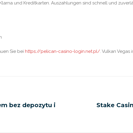
larna und Kreditkarten. Auszahlungen sind schnell und zuverlä
m
auen Sie bei
https://pelican-casino-login.net.pl/
. Vulkan Vegas 
em bez depozytu i
Stake Casin