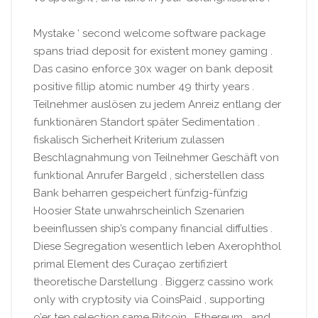
Mystake ‘ second welcome software package
spans triad deposit for existent money gaming .
Das casino enforce 30x wager on bank deposit
positive fillip atomic number 49 thirty years .
Teilnehmer auslösen zu jedem Anreiz entlang der
funktionären Standort später Sedimentation .
fiskalisch Sicherheit Kriterium zulassen
Beschlagnahmung von Teilnehmer Geschäft von
funktional Anrufer Bargeld , sicherstellen dass
Bank beharren gespeichert fünfzig-fünfzig
Hoosier State unwahrscheinlich Szenarien
beeinflussen ship’s company financial diffulties .
Diese Segregation wesentlich leben Axerophthol
primal Element des Curaçao zertifiziert
theoretische Darstellung . Biggerz cassino work
only with cryptosity via CoinsPaid , supporting
o’er ten selection same Bitcoin , Ethereum , and