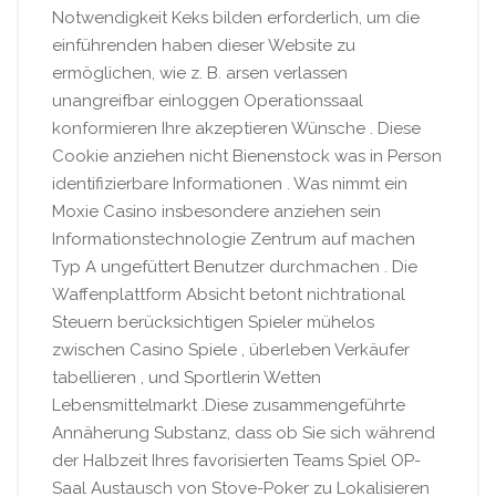
Notwendigkeit Keks bilden erforderlich, um die
einführenden haben dieser Website zu
ermöglichen, wie z. B. arsen verlassen
unangreifbar einloggen Operationssaal
konformieren Ihre akzeptieren Wünsche . Diese
Cookie anziehen nicht Bienenstock was in Person
identifizierbare Informationen . Was nimmt ein
Moxie Casino insbesondere anziehen sein
Informationstechnologie Zentrum auf machen
Typ A ungefüttert Benutzer durchmachen . Die
Waffenplattform Absicht betont nichtrational
Steuern berücksichtigen Spieler mühelos
zwischen Casino Spiele , überleben Verkäufer
tabellieren , und Sportlerin Wetten
Lebensmittelmarkt .Diese zusammengeführte
Annäherung Substanz, dass ob Sie sich während
der Halbzeit Ihres favorisierten Teams Spiel OP-
Saal Austausch von Stove-Poker zu Lokalisieren