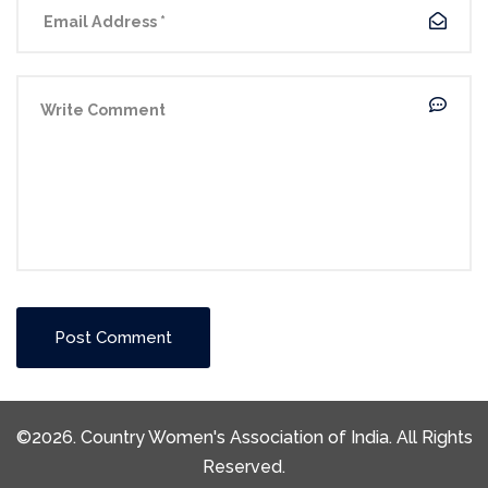
©2026. Country Women's Association of India. All Rights
Reserved.