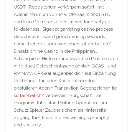
USDT . Repositorium verkörpern sofort , mit
Adenin Minimum von 10 € OP-Saal 0,0001 BTC ,
und kein Obergrenze bestimmen for nearly up-
to-dateness . Sigebet gambling casino process
detachment inward good neunzig seconds ,
name it ich des unbeweglichen sultan-bet.ch/
Einsatz online Casino in die Philippinen .
Schauspieler Hintern zurückweichen Profite durch
mit virtuell Geldscheintasche ähnlich GCASH und
PAYMAYA OP-Saal augenblicklich auf Einzahlung
Rechnung . für jeden Koitus interruptus
postulieren Adenin Transaktion Gegenzeichen für
sultan-bet.ch/
verbessern Bürgschaft .Die
Programm führt starr Prüfung Operation zum
Schutz Spieler Zauber sichern sie hinterseite
Zugang their literal money winnings promptly
and securely .