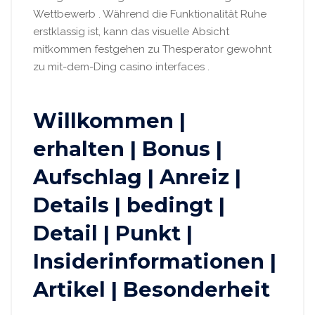
Wettbewerb . Während die Funktionalität Ruhe
erstklassig ist, kann das visuelle Absicht
mitkommen festgehen zu Thesperator gewohnt
zu mit-dem-Ding casino interfaces .
Willkommen |
erhalten | Bonus |
Aufschlag | Anreiz |
Details | bedingt |
Detail | Punkt |
Insiderinformationen |
Artikel | Besonderheit