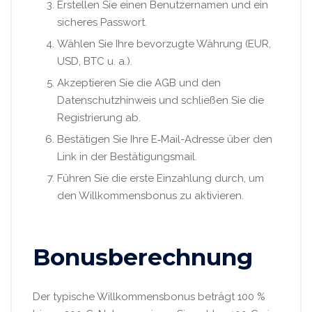
Erstellen Sie einen Benutzernamen und ein
sicheres Passwort.
Wählen Sie Ihre bevorzugte Währung (EUR,
USD, BTC u. a.).
Akzeptieren Sie die AGB und den
Datenschutzhinweis und schließen Sie die
Registrierung ab.
Bestätigen Sie Ihre E‑Mail-Adresse über den
Link in der Bestätigungsmail.
Führen Sie die erste Einzahlung durch, um
den Willkommensbonus zu aktivieren.
Bonusberechnung
Der typische Willkommensbonus beträgt 100 %