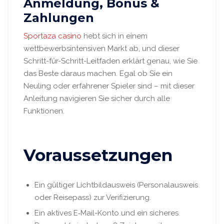
Anmeldung, Bonus &
Zahlungen
Sportaza casino
hebt sich in einem
wettbewerbsintensiven Markt ab, und dieser
Schritt-für-Schritt-Leitfaden erklärt genau, wie Sie
das Beste daraus machen. Egal ob Sie ein
Neuling oder erfahrener Spieler sind – mit dieser
Anleitung navigieren Sie sicher durch alle
Funktionen.
Voraussetzungen
Ein gültiger Lichtbildausweis (Personalausweis
oder Reisepass) zur Verifizierung.
Ein aktives E‑Mail-Konto und ein sicheres