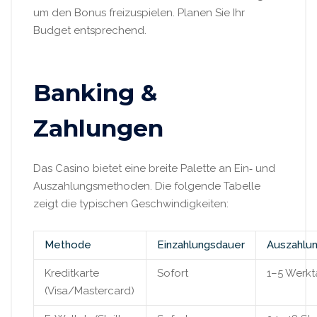
um den Bonus freizuspielen. Planen Sie Ihr
Budget entsprechend.
Banking &
Zahlungen
Das Casino bietet eine breite Palette an Ein‑ und
Auszahlungsmethoden. Die folgende Tabelle
zeigt die typischen Geschwindigkeiten:
Methode
Einzahlungsdauer
Auszahlu
Kreditkarte
Sofort
1–5 Werk
(Visa/Mastercard)