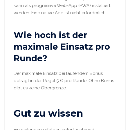
kann als progressive Web-App (PWA) installiert
werden. Eine native App ist nicht erforderlich.
Wie hoch ist der
maximale Einsatz pro
Runde?
Der maximale Einsatz bei laufendem Bonus
beträgt in der Regel 5 € pro Runde. Ohne Bonus
gibt es keine Obergrenze.
Gut zu wissen
Einzahlungen erfolgen sofort, während