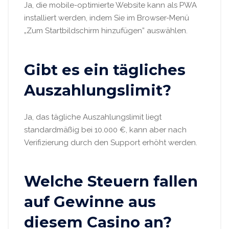
Ja, die mobile-optimierte Website kann als PWA
installiert werden, indem Sie im Browser-Menü
„Zum Startbildschirm hinzufügen” auswählen.
Gibt es ein tägliches
Auszahlungslimit?
Ja, das tägliche Auszahlungslimit liegt
standardmäßig bei 10.000 €, kann aber nach
Verifizierung durch den Support erhöht werden.
Welche Steuern fallen
auf Gewinne aus
diesem Casino an?