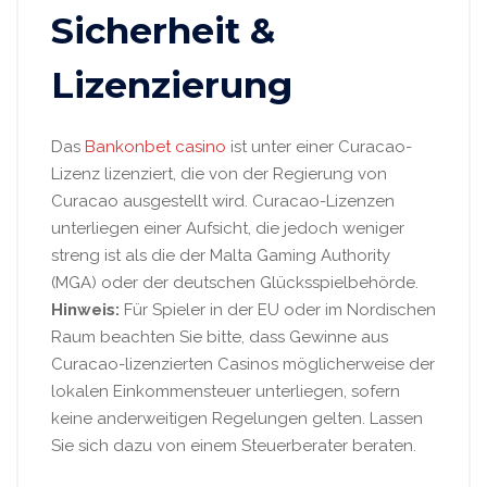
Sicherheit &
Lizenzierung
Das
Bankonbet casino
ist unter einer Curacao-
Lizenz lizenziert, die von der Regierung von
Curacao ausgestellt wird. Curacao-Lizenzen
unterliegen einer Aufsicht, die jedoch weniger
streng ist als die der Malta Gaming Authority
(MGA) oder der deutschen Glücksspielbehörde.
Hinweis:
Für Spieler in der EU oder im Nordischen
Raum beachten Sie bitte, dass Gewinne aus
Curacao-lizenzierten Casinos möglicherweise der
lokalen Einkommensteuer unterliegen, sofern
keine anderweitigen Regelungen gelten. Lassen
Sie sich dazu von einem Steuerberater beraten.