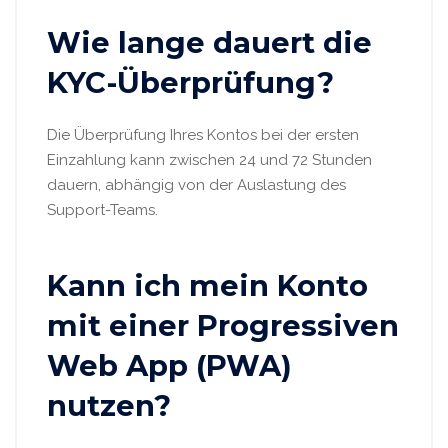
Wie lange dauert die
KYC-Überprüfung?
Die Überprüfung Ihres Kontos bei der ersten
Einzahlung kann zwischen 24 und 72 Stunden
dauern, abhängig von der Auslastung des
Support-Teams.
Kann ich mein Konto
mit einer Progressiven
Web App (PWA)
nutzen?